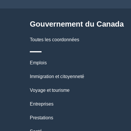
ce
site
Gouvernement du Canada
Toutes les coordonnées
Thèmes
Emplois
et
Immigration et citoyenneté
sujets
Voyage et tourisme
Entreprises
Prestations