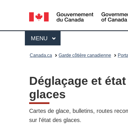
Sélection
de
la
Menu
MENU
PRINCIPAL
langue
Vous
Canada.ca
Garde côtière canadienne
Porta
êtes
ici
Déglaçage et état
:
glaces
Cartes de glace, bulletins, routes rec
sur l'état des glaces.