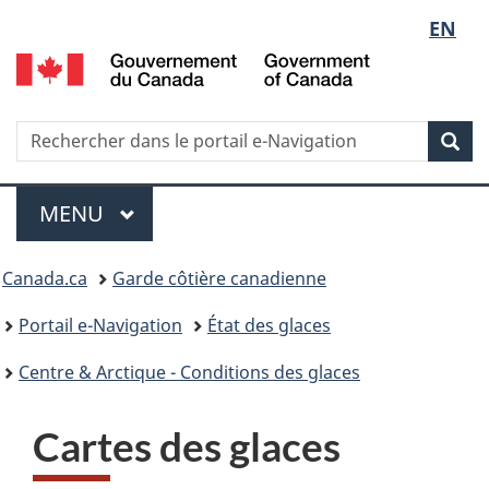
Sélect
EN
G
de
d
C
la
/
Recherche
Rechercher
Rec
G
dans
langue
o
le
Menu
C
portail
MENU
PRINCIPAL
e-
Vous
Navigation
Canada.ca
Garde côtière canadienne
êtes
Portail e-Navigation
État des glaces
ici
Centre & Arctique - Conditions des glaces
:
Cartes des glaces