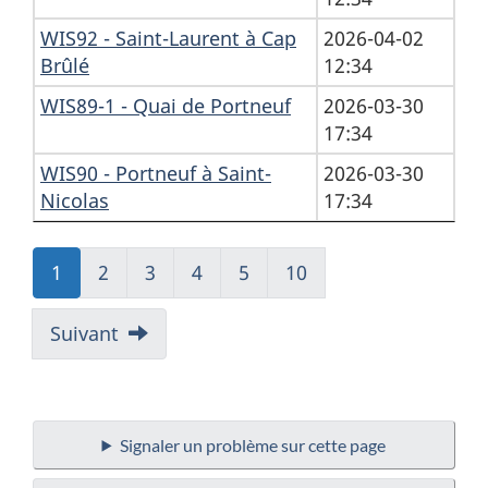
WIS92 - Saint-Laurent à Cap
2026-04-02
Brûlé
12:34
WIS89-1 - Quai de Portneuf
2026-03-30
17:34
WIS90 - Portneuf à Saint-
2026-03-30
Nicolas
17:34
Aller
1
Aller
2
Aller
3
Aller
4
Aller
5
Aller
10
à:
à:
à:
à:
à:
à:
Page
Page
Page
Page
Page
Page
Suivant
Signaler un problème sur cette page