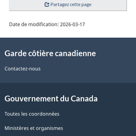
Partagez cette page
Date de modification:
2026-03-17
À
Garde côtière canadienne
propos
de
Contactez-nous
ce
site
Gouvernement du Canada
Toutes les coordonnées
Ministères et organismes