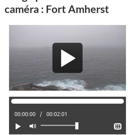
caméra : Fort Amherst
Position actuelle :
00:00:00
Temps total :
00:02:01
Lire
Activer
Affi
le
le