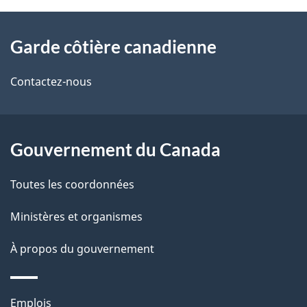
À
Garde côtière canadienne
propos
de
Contactez-nous
ce
site
Gouvernement du Canada
Toutes les coordonnées
Ministères et organismes
À propos du gouvernement
Thèmes
Emplois