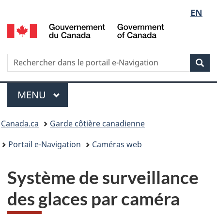
Sélect
EN
G
de
d
C
la
/
Recherche
Rechercher
Rec
G
dans
langue
o
le
Menu
C
portail
MENU
PRINCIPAL
e-
Vous
Navigation
Canada.ca
Garde côtière canadienne
êtes
Portail e-Navigation
Caméras web
ici
Système de surveillance
:
des glaces par caméra