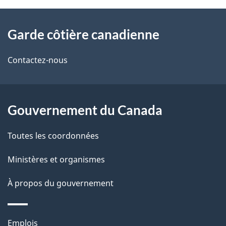
À
Garde côtière canadienne
propos
de
Contactez-nous
ce
site
Gouvernement du Canada
Toutes les coordonnées
Ministères et organismes
À propos du gouvernement
Thèmes
Emplois