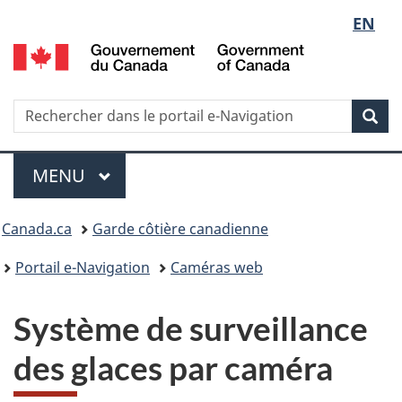
Sélect
EN
G
de
d
C
la
/
Recherche
Rechercher
Rec
G
dans
langue
o
le
Menu
C
portail
MENU
PRINCIPAL
e-
Vous
Navigation
Canada.ca
Garde côtière canadienne
êtes
Portail e-Navigation
Caméras web
ici
Système de surveillance
:
des glaces par caméra