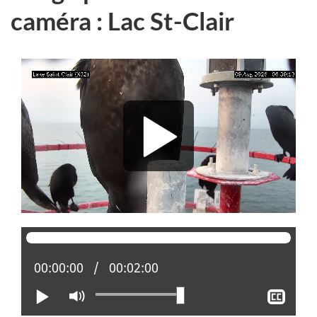
caméra : Lac St-Clair
Position actuelle :
00:00:00
Temps total :
00:02:00
Lire
Activer
Affi
le
le