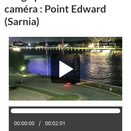
caméra : Point Edward
(Sarnia)
Position actuelle :
00:00:00
Temps total :
00:02:01