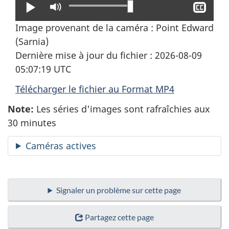
Lire
Activer
Affi
le
le
Image provenant de la caméra : Point Edward
mode
sous
(Sarnia)
muet
titra
Dernière mise à jour du fichier : 2026-08-09
05:07:19 UTC
Télécharger le fichier au Format MP4
Note:
Les séries d'images sont rafraîchies aux
30 minutes
Caméras actives
Signaler un problème sur cette page
Partagez cette page